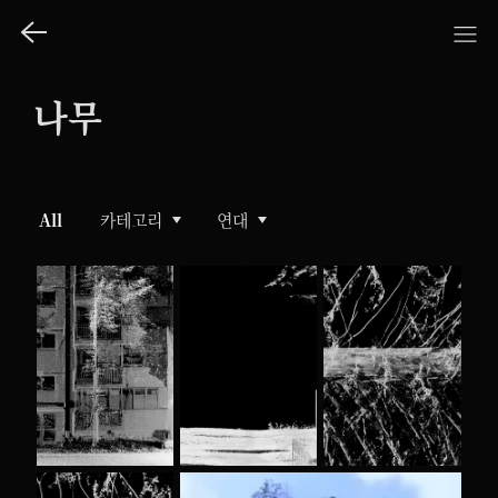
나무
All
카테고리
연대